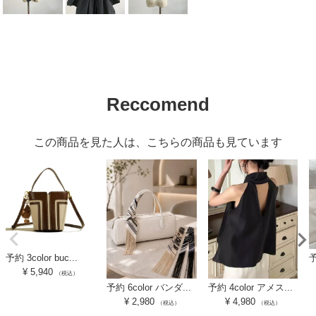
Reccomend
この商品を見た人は、こちらの商品も見ています
予約 3color buc...
予
¥
5,940
（税込）
予約 6color バンダ...
予約 4color アメス...
¥
2,980
¥
4,980
（税込）
（税込）