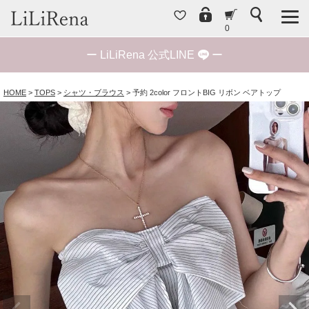
0
ー
LiLiRena 公式LINE
ー
HOME
TOPS
シャツ・ブラウス
予約 2color フロントBIG リボン ベアトップ