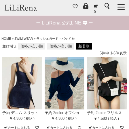
0
ー
LiLiRena 公式LINE
ー
HOME
SWIM WEAR
ラッシュガード・パッド 他
並び替え
価格が安い順
価格が高い順
新着順
5
件中
1
-
5
件表示
予約 デニム スリットスカート付き ワンピース スイムウェア
予約 2color オフショルダー ラッシュガード付き セパレート スイムウェア
予約 2color フリルスカート ワンピース スイムウェア
¥
4,980
¥
4,980
¥
4,580
税込
税込
税込
カートに入れる
カートに入れる
カートに入れる