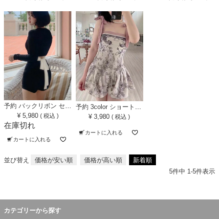
予約 バックリボン セパレート スイムウェア
予約 3color ショートパンツ カバーアップ トワルドジュ スイムウェア
¥
5,980
税込
¥
3,980
税込
在庫切れ
カートに入れる
カートに入れる
並び替え
価格が安い順
価格が高い順
新着順
5
件中
1
-
5
件表示
カテゴリーから探す