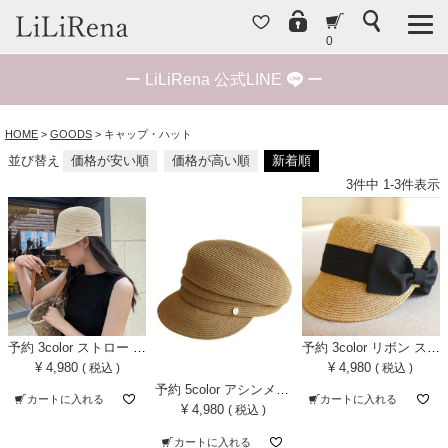
0
ー
LiLiRena 公式LINE
ー
HOME
GOODS
キャップ・ハット
並び替え
価格が安い順
価格が高い順
新着順
3
件中
1
-
3
件表示
予約 3color ストロー キャスケット
予約 3color リボン ストローハット 麦わら帽子
¥
4,980
¥
4,980
税込
税込
予約 5color アシンメトリー ストロー キャスケット
カートに入れる
カートに入れる
¥
4,980
税込
カートに入れる