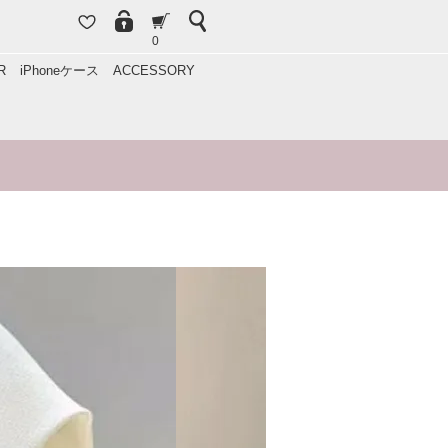
0
R
iPhoneケース
ACCESSORY