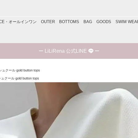
IECE・オールインワン
OUTER
BOTTOMS
BAG
GOODS
SWIM WEA
ー
LiLiRena 公式LINE
ー
シュクール gold button tops
ュクール gold button tops