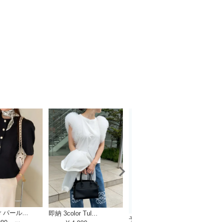
一部即
r パール...
即納 3color Tul...
予約 2color シアー...