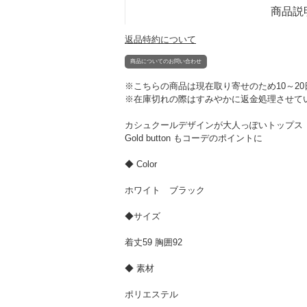
商品説
返品特約について
商品についてのお問い合わせ
※こちらの商品は現在取り寄せのため10～2
※在庫切れの際はすみやかに返金処理させて
カシュクールデザインが大人っぽいトップス
Gold button もコーデのポイントに
◆ Color
ホワイト ブラック
◆サイズ
着丈59 胸囲92
◆ 素材
ポリエステル