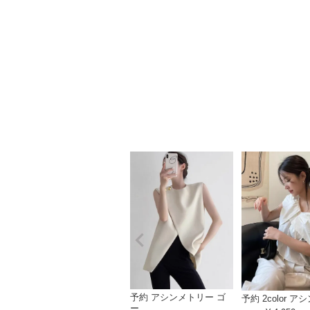
予約 アシンメトリー ゴ
予約 2color アシン
ー...