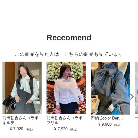
Reccomend
この商品を見た人は、こちらの商品も見ています
一
前田朝香さんコラボ
前田朝香さんコラボ
即納 2color Den...
キルテ...
フリル...
¥
9,900
（税込）
¥
7,920
¥
7,920
（税込）
（税込）