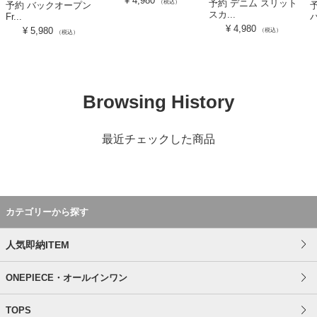
¥
4,980
予約 デニム スリット
（税込）
予約 バックオープン
スカ...
Fr...
バ
¥
4,980
¥
5,980
（税込）
（税込）
Browsing History
最近チェックした商品
カテゴリーから探す
人気即納ITEM
ONEPIECE・オールインワン
TOPS