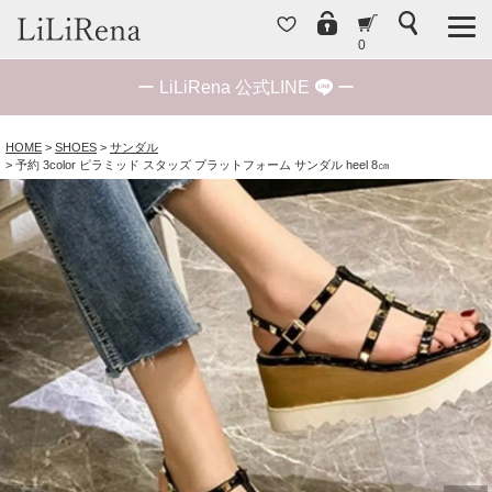
0
ー
LiLiRena 公式LINE
ー
HOME
SHOES
サンダル
予約 3color ピラミッド スタッズ プラットフォーム サンダル heel 8㎝