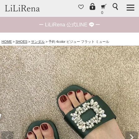
0
ー
LiLiRena 公式LINE
ー
HOME
SHOES
サンダル
予約 4color ビジュー フラット ミュール