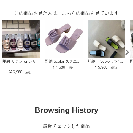
この商品を見た人は、こちらの商品も見ています
即納 サテン or レザ
即納 5color スクエ...
即納 3color バイ...
即
ー...
¥
4,680
¥
5,980
（税込）
（税込）
¥
6,980
（税込）
Browsing History
最近チェックした商品