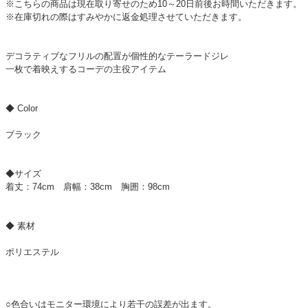
※こちらの商品は現在取り寄せのため10～20日前後お時間いただきます。
※在庫切れの際はすみやかに返金処理させていただきます。
デコラティブなフリルの配置が個性的なテーラードジレ
一枚で着映えするコーデの主役アイテム
◆ Color
ブラック
◆サイズ
着丈：74cm 肩幅：38cm 胸囲：98cm
◆ 素材
ポリエステル
○色合いはモニター環境により若干の誤差が出ます。