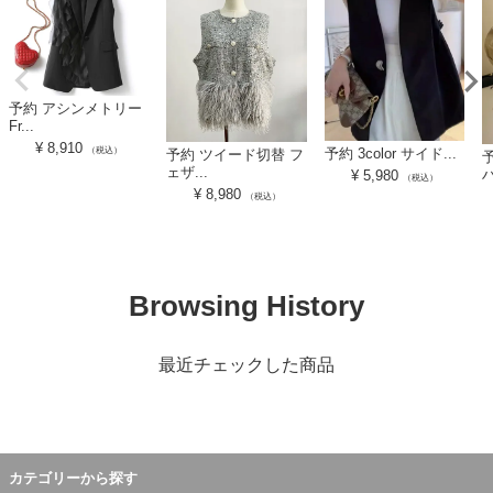
予約 アシンメトリー
Fr...
¥
8,910
（税込）
予約 3color サイド...
予約 ツイード切替 フ
ェザ...
ハ
¥
5,980
（税込）
¥
8,980
（税込）
Browsing History
最近チェックした商品
カテゴリーから探す