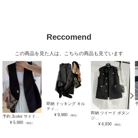
Reccomend
この商品を見た人は、こちらの商品も見ています
即納 ドッキング キル
予
ティ...
即納 ツイード ボタン
¥
9,980
（税込）
予約 3color サイド...
ジ...
¥
5,980
¥
6,930
（税込）
（税込）