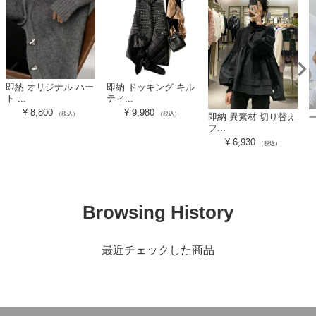
即納 オリジナル ハー
即納 ドッキング キル
ト ...
ティ...
¥
8,800
¥
9,980
（税込）
（税込）
即納 異素材 切り替え
一
フ...
¥
6,930
（税込）
Browsing History
最近チェックした商品