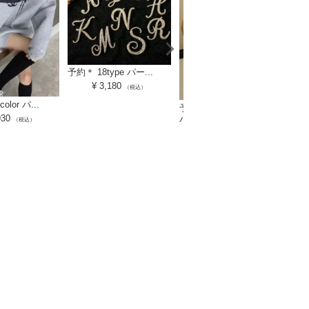
予約＊ 18type パー...
¥
3,180
（税込）
lor パ...
予約
予約 フレア Aライン
930
ハ...
（税込）
¥
7,920
（税込）