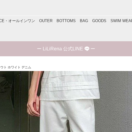
IECE・オールインワン
OUTER
BOTTOMS
BAG
GOODS
SWIM WEA
ー
LiLiRena 公式LINE
ー
アウト ホワイト デニム