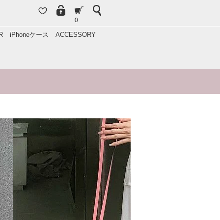
0
R
iPhoneケース
ACCESSORY