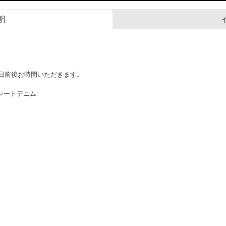
明
0日前後お時間いただきます。
レートデニム