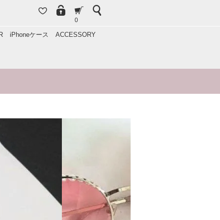
0
R
iPhoneケース
ACCESSORY