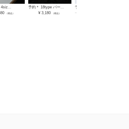
4siz...
予約＊ 18type パー...
予約＊ クリア フレーム
...
880
¥
3,180
（税込）
（税込）
¥
2,680
（税込）
予約
ー...