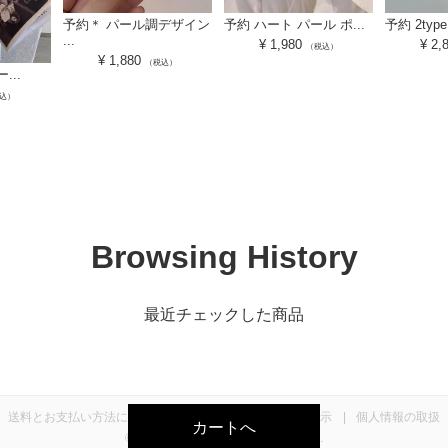
予約＊ パール調デザイン
予約 ハート パール ポ...
予約 2type 
...
¥
1,980
¥
2,
（税込）
¥
1,880
（税込）
...
込）
Browsing History
最近チェックした商品
送料とお支払い方法について
特定商取引法に基づく表示
個人情報の取扱
カートへ
©2019 LiLiRena All Rights reserved.